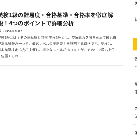
英検1級の難易度・合格基準・合格率を徹底解
説！4つのポイントで詳細分析
2023.04.07
英検1級とは？その難易度と特徴 英検1級とは、英語能力を測る日本で最も権
威ある試験の一つで、最高レベルの英語能力を証明する資格です。英検は、
日本英語検定協会が主催し、様々なレベルがありますが、その中で最も上位
に位置するの...