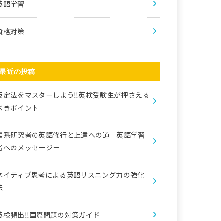
英語学習
資格対策
最近の投稿
仮定法をマスターしよう‼️英検受験生が押さえる
べきポイント
理系研究者の英語修行と上達への道－英語学習
者へのメッセージ－
ネイティブ思考による英語リスニング力の強化
法
英検頻出‼️国際問題の対策ガイド