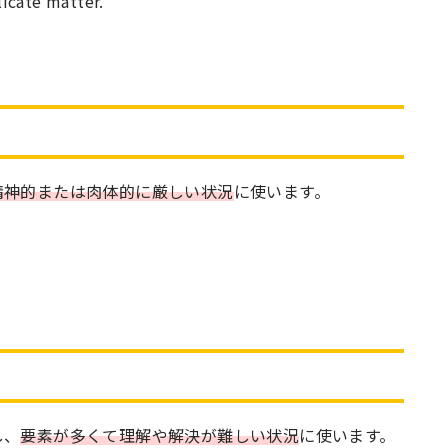
icate matter.”
精神的または肉体的に厳しい状況
に使います。
。
し、
要素が多くて理解や解決が難しい状況
に使います。