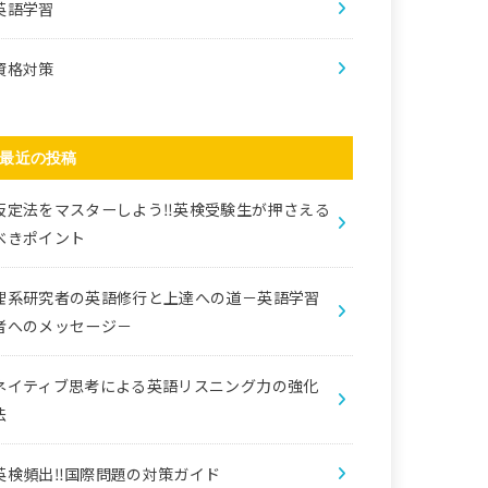
英語学習
資格対策
最近の投稿
仮定法をマスターしよう‼️英検受験生が押さえる
べきポイント
理系研究者の英語修行と上達への道－英語学習
者へのメッセージ－
ネイティブ思考による英語リスニング力の強化
法
英検頻出‼️国際問題の対策ガイド