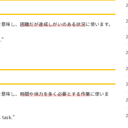
を意味し、
困難だが達成しがいのある状況
に使います。
.”
を意味し、
時間や体力を多く必要とする作業
に使いま
 task.”