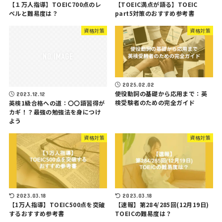
【１万人指導】TOEIC700点のレ
【TOEIC満点が語る】TOEIC
ベルと難易度は？
part5対策のおすすめ参考書
資格対策
資格対策
2025.02.02
使役動詞の基礎から応用まで：英
2023.12.12
検受験者のための完全ガイド
英検1級合格への道：〇〇語習得が
カギ！？最強の勉強法を身につけ
よう
資格対策
資格対策
2023.03.18
2023.03.18
【1万人指導】TOEIC500点を突破
【速報】第284/285回(12月19日)
するおすすめ参考書
TOEICの難易度は？