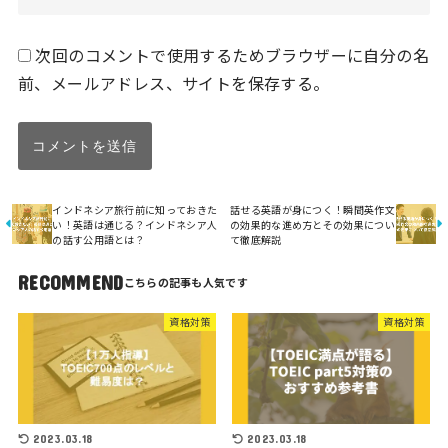
次回のコメントで使用するためブラウザーに自分の名
前、メールアドレス、サイトを保存する。
インドネシア旅行前に知っておきた
話せる英語が身につく！瞬間英作文
い！英語は通じる？インドネシア人
の効果的な進め方とその効果につい
の話す公用語とは？
て徹底解説
RECOMMEND
資格対策
資格対策
2023.03.18
2023.03.18