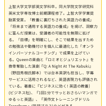
上智大学文学部英文学科卒。同大学院文学研究科
英米文学専攻博士前期課程修了。上智大学学業奨
励賞受賞。「教養に裏打ちされた英語力の養成」
「将来まで通用する英語力の養成」を掲げ、洞察力
に富んだ授業は、受講者の可能性を無限に拡げ
る。「目標」を明確にし、そこで結果を出すため
の勉強法や動機付けを個人に最適化した「オンラ
インパーソナルコーチング」で成果を上げてい
る。Queenの楽曲と『ロミオとジュリエット』を
換骨奪胎した演劇『Q: A Night At The Kabuki』
（野田秀樹氏脚本）では台本英訳も担当し、字幕
サービスに活用されるなど、英語表現力も評価され
ている。著書に『ビジネスに効く! 英語の教養｝
(ビジネス社)、『1回1分でサッとおさらいマンガで
ゆるっと英語』、『英作文トレーニングドリル
Transform』(学研プラス)などがある。