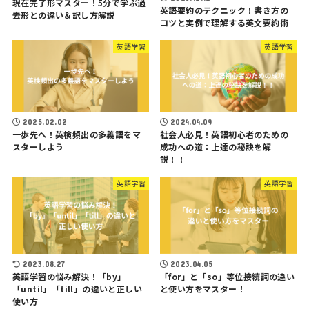
現在完了形マスター！5分で学ぶ過
英語要約のテクニック！書き方の
去形との違い＆訳し方解説
コツと実例で理解する英文要約術
英語学習
英語学習
2025.02.02
2024.04.09
一歩先へ！英検頻出の多義語をマ
社会人必見！英語初心者のための
スターしよう
成功への道：上達の秘訣を解
説！！
英語学習
英語学習
2023.08.27
2023.04.05
英語学習の悩み解決！「by」
「for」と「so」等位接続詞の違い
「until」「till」の違いと正しい
と使い方をマスター！
使い方