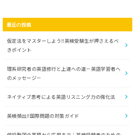
最近の投稿
仮定法をマスターしよう‼️英検受験生が押さえるべ
きポイント
理系研究者の英語修行と上達への道－英語学習者へ
のメッセージ－
ネイティブ思考による英語リスニング力の強化法
英検頻出‼️国際問題の対策ガイド
使役動詞の基礎から応用まで：英検受験者のための