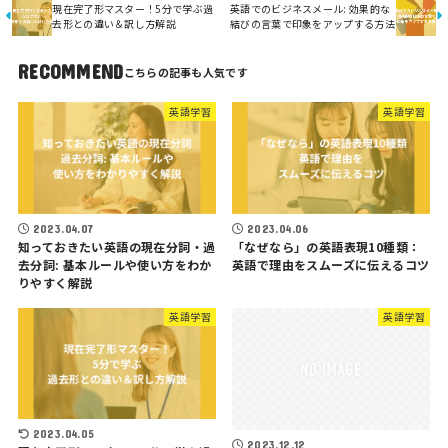
現在完了形マスター！5分で学ぶ過
英語でのビジネスメール: 効果的な
去形との違い＆訳し方解説
結びの言葉で印象をアップする方法
RECOMMEND
英語学習
英語学習
2023.04.07
2023.04.06
知っておきたい英語の現在分詞・過
「なぜなら」の英語表現10種類：
去分詞: 基本ルールや使い方をわか
英語で理由をスムーズに伝えるコツ
りやすく解説
英語学習
英語学習
2023.04.05
2023.12.12