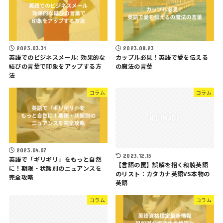
2023.03.31
2023.08.23
英語でのビジネスメール: 効果的な
カップル必見！英語で愛を伝える
結びの言葉で印象をアップする方
の魔法の言葉
法
コラム
コラム
2023.04.07
2023.12.13
英語で「ギリギリ」をもっと自然
【言語の罠】誤解を招く和製英語
に！期限・状態別のニュアンスを
のリスト：カタカナ英語VS本物の
完全攻略
英語
コラム
コラム