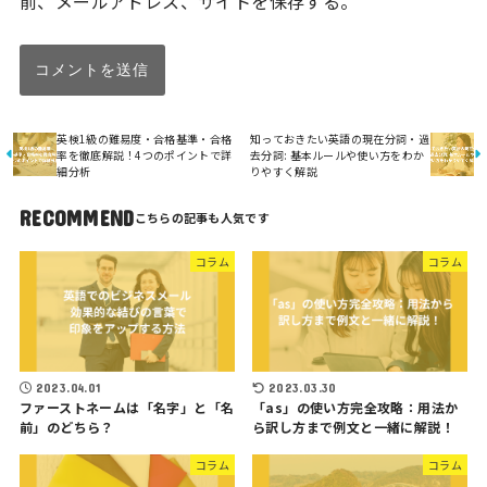
前、メールアドレス、サイトを保存する。
英検1級の難易度・合格基準・合格
知っておきたい英語の現在分詞・過
率を徹底解説！4つのポイントで詳
去分詞: 基本ルールや使い方をわか
細分析
りやすく解説
RECOMMEND
コラム
コラム
2023.04.01
2023.03.30
ファーストネームは「名字」と「名
「as」の使い方完全攻略：用法か
前」のどちら？
ら訳し方まで例文と一緒に解説！
コラム
コラム