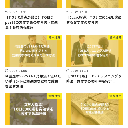
2023.03.18
2023.03.18
【TOEIC満点が語る】TOEIC
【1万人指導】TOEIC500点を突破
part6のおすすめの参考書・問題
するおすすめ参考書
集！勉強法も解説！
資格対策
資格対策
2023.04.06
2023.08.23
今話題のVERSANT対策法！狙いた
【2023年版】TOEICリスニング攻
いポイントと効果的な教材で成果
略法：おすすめ参考書も紹介！
を出す方法
資格対策
資格対策