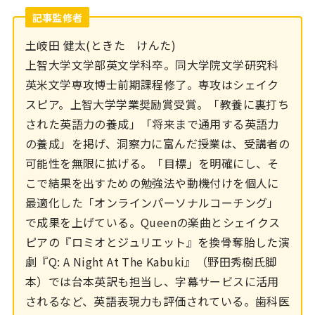
記事監修者
土岐田 健太(ときた けんた)
上智大学文学部英文学科卒。同大学院文学研究科
英米文学専攻博士前期課程修了。専攻はシェイク
スピア。上智大学学業奨励賞受賞。「教養に裏打ち
された英語力の養成」「将来まで通用する英語力
の養成」を掲げ、洞察力に富んだ授業は、受講者の
可能性を無限に拡げる。「目標」を明確にし、そ
こで結果を出すための勉強法や動機付けを個人に
最適化した「オンラインパーソナルコーチング」
で成果を上げている。Queenの楽曲とシェイクス
ピアの『ロミオとジュリエット』を換骨奪胎した演
劇『Q: A Night At The Kabuki』（野田秀樹氏脚
本）では台本英訳も担当し、字幕サービスに活用
されるなど、英語表現力も評価されている。歯科医