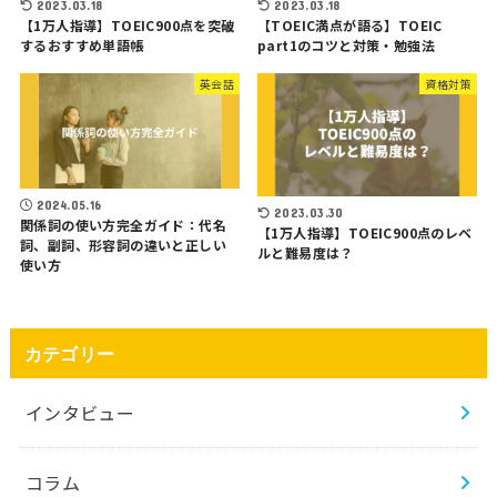
2023.03.18
2023.03.18
【1万人指導】TOEIC900点を突破
【TOEIC満点が語る】TOEIC
するおすすめ単語帳
part1のコツと対策・勉強法
英会話
資格対策
2024.05.16
2023.03.30
関係詞の使い方完全ガイド：代名
【1万人指導】TOEIC900点のレベ
詞、副詞、形容詞の違いと正しい
ルと難易度は？
使い方
カテゴリー
インタビュー
コラム