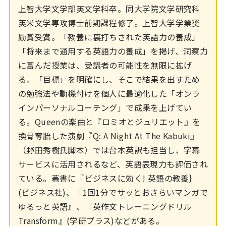
上智大学文学部英文学科卒。同大学院文学研究科
英米文学専攻博士前期課程修了。上智大学学業奨
励賞受賞。「教養に裏打ちされた英語力の養成」
「将来まで通用する英語力の養成」を掲げ、洞察力
に富んだ授業は、受講者の可能性を無限に拡げ
る。「目標」を明確にし、そこで結果を出すため
の勉強法や動機付けを個人に最適化した「オンラ
インパーソナルコーチング」で成果を上げてい
る。Queenの楽曲と『ロミオとジュリエット』を
換骨奪胎した演劇『Q: A Night At The Kabuki』
（野田秀樹氏脚本）では台本英訳も担当し、字幕
サービスに活用されるなど、英語表現力も評価され
ている。著書に『ビジネスに効く! 英語の教養｝
(ビジネス社)、『1回1分でサッとおさらいマンガで
ゆるっと英語』、『英作文トレーニングドリル
Transform』(学研プラス)などがある。