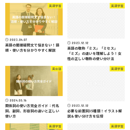
英語学習
英語学習
2023.04.07
2023.12.12
英語の間接疑問文で悩まない！語
英語の敬称「ミス」「ミセス」
順・使い方を分かりやすく解説
「ミズ」の違いを理解しよう！女
性の正しい敬称の使い分け法
英会話
英語学習
2024.05.16
関係詞の使い方完全ガイド：代名
2023.12.12
詞、副詞、形容詞の違いと正しい
必要な前置詞35種類！イラスト解
使い方
説＆使い分け方を伝授
英語学習
英語学習