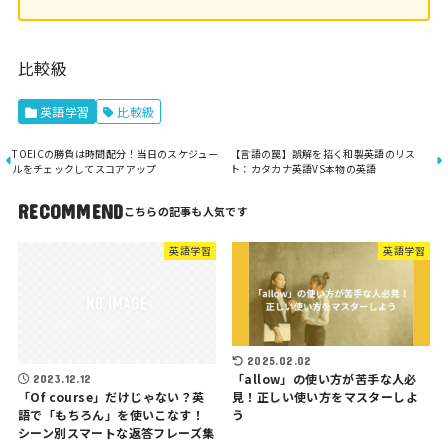
比較級
英語学習
比較級
TOEICの勝負は時間配分！当日のスケジュー
【言語の罠】誤解を招く和製英語のリス
ルをチェックしてスコアアップ
ト：カタカナ英語VS本物の英語
RECOMMEND
英語学習
英語学習
2025.02.02
「allow」の使い方が苦手な人必
2023.12.12
見！正しい使い方をマスターしよ
「Of course」だけじゃない？英
う
語で「もちろん」を使いこなす！
シーン別スマートな返答フレーズ集