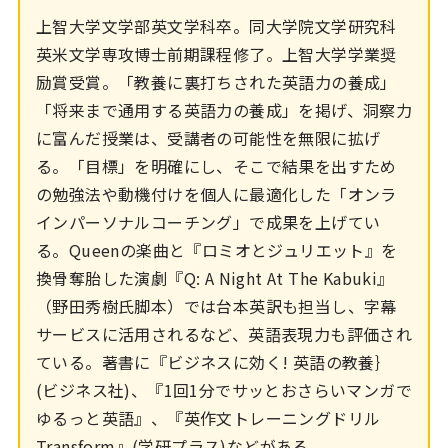
上智大学文学部英文学科卒。同大学院文学研究科
英米文学専攻博士前期課程修了。上智大学学業奨
励賞受賞。「教養に裏打ちされた英語力の養成」
「将来まで通用する英語力の養成」を掲げ、洞察力
に富んだ授業は、受講者の可能性を無限に拡げ
る。「目標」を明確にし、そこで結果を出すため
の勉強法や動機付けを個人に最適化した「オンラ
インパーソナルコーチング」で成果を上げてい
る。Queenの楽曲と『ロミオとジュリエット』を
換骨奪胎した演劇『Q: A Night At The Kabuki』
（野田秀樹氏脚本）では台本英訳も担当し、字幕
サービスに活用されるなど、英語表現力も評価され
ている。著書に『ビジネスに効く! 英語の教養｝
(ビジネス社)、『1回1分でサッとおさらいマンガで
ゆるっと英語』、『英作文トレーニングドリル
Transform』(学研プラス)などがある。