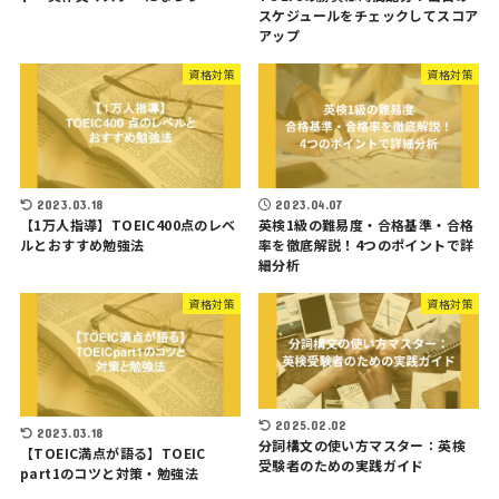
スケジュールをチェックしてスコア
アップ
資格対策
資格対策
2023.03.18
2023.04.07
【1万人指導】TOEIC400点のレベ
英検1級の難易度・合格基準・合格
ルとおすすめ勉強法
率を徹底解説！4つのポイントで詳
細分析
資格対策
資格対策
2025.02.02
2023.03.18
分詞構文の使い方マスター：英検
【TOEIC満点が語る】TOEIC
受験者のための実践ガイド
part1のコツと対策・勉強法