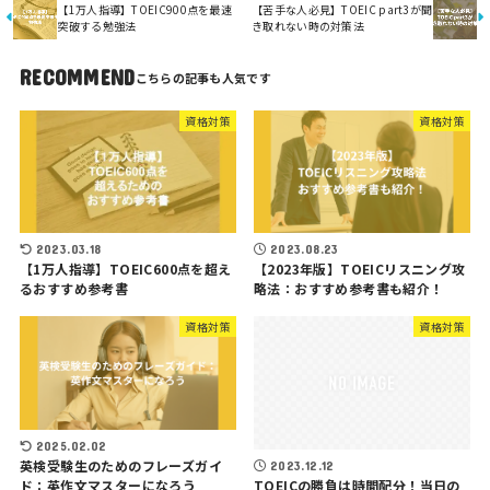
【1万人指導】TOEIC900点を最速
【苦手な人必見】TOEIC part3が聞
突破する勉強法
き取れない時の対策法
RECOMMEND
資格対策
資格対策
2023.03.18
2023.08.23
【1万人指導】TOEIC600点を超え
【2023年版】TOEICリスニング攻
るおすすめ参考書
略法：おすすめ参考書も紹介！
資格対策
資格対策
2025.02.02
英検受験生のためのフレーズガイ
2023.12.12
ド：英作文マスターになろう
TOEICの勝負は時間配分！当日の