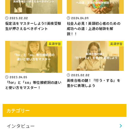
2025.02.02
2024.04.09
仮定法をマスターしよう‼️英検受験
社会人必見！英語初心者のための
生が押さえるべきポイント
成功への道：上達の秘訣を解
説！！
英語学習
英語学習
2025.02.02
2023.04.05
英検合格の鍵！『行う・する』を
「for」と「so」等位接続詞の違い
豊かに表現しよう
と使い方をマスター！
カテゴリー
インタビュー