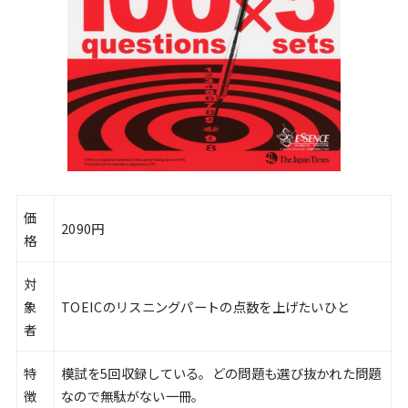
価
2090円
格
対
象
TOEICのリスニングパートの点数を上げたいひと
者
特
模試を5回収録している。どの問題も選び抜かれた問題
徴
なので無駄がない一冊。