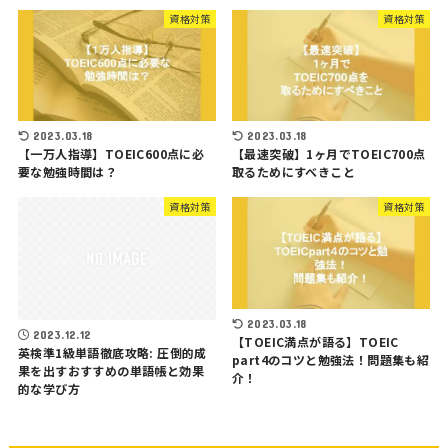
資格対策
資格対策
2023.03.18
2023.03.18
【一万人指導】TOEIC600点に必
【最速突破】1ヶ月でTOEIC700点
要な勉強時間は？
取るためにすべきこと
資格対策
資格対策
2023.03.18
2023.12.12
【TOEIC満点が語る】TOEIC
英検準1級単語徹底攻略: 圧倒的成
part4のコツと勉強法！問題集も紹
果を出すおすすめの単語帳と効果
介！
的な学び方