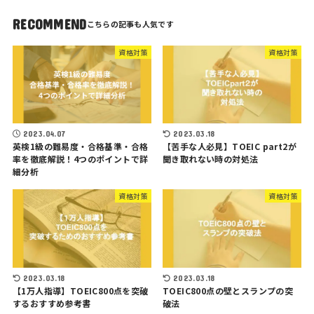
RECOMMEND
資格対策
資格対策
2023.04.07
2023.03.18
英検1級の難易度・合格基準・合格
【苦手な人必見】TOEIC part2が
率を徹底解説！4つのポイントで詳
聞き取れない時の対処法
細分析
資格対策
資格対策
2023.03.18
2023.03.18
【1万人指導】TOEIC800点を突破
TOEIC800点の壁とスランプの突
するおすすめ参考書
破法