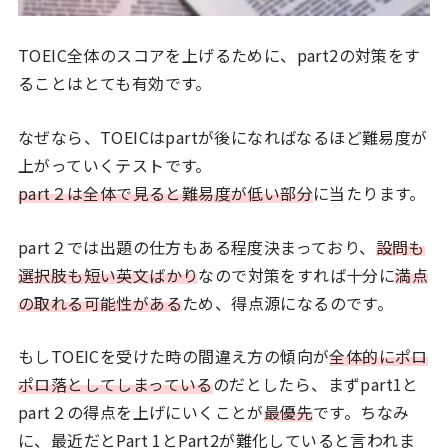
TOEIC全体のスコアを上げるために、part2の対策をす
ることはとても有効です。
なぜなら、TOEICはpartが後になればなるほど難易度が
上がっていくテストです。
part２は全体で見ると難易度が低い部分
に当たります。
part２では出題の仕方もある程度決まっており、
設問も
選択肢も短い英文ばかり
なので対策をすれば十分に
満点
の取れる可能性
がある
ため、得点源になるのです。
もしTOEICを受けた時の間違え方の傾向が
全体的にポロ
ポロ落としてしまっている
のだとしたら、まずpart1と
part２の得点を上げにいくことが
最優先
です。ちなみ
に、最近だとPart 1とPart2が難化していると言われま