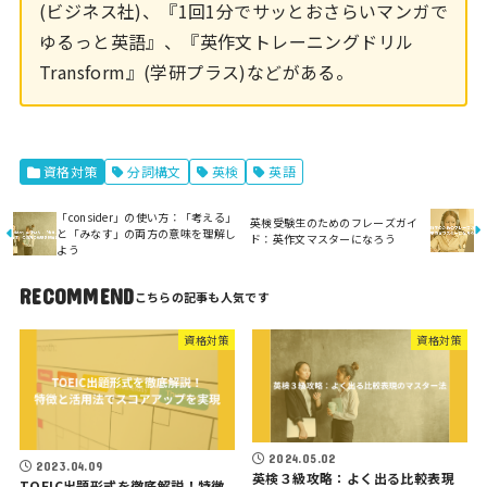
(ビジネス社)、『1回1分でサッとおさらいマンガで
ゆるっと英語』、『英作文トレーニングドリル
Transform』(学研プラス)などがある。
資格対策
分詞構文
英検
英語
「consider」の使い方：「考える」
英検受験生のためのフレーズガイ
と「みなす」の両方の意味を理解し
ド：英作文マスターになろう
よう
RECOMMEND
資格対策
資格対策
2024.05.02
2023.04.09
英検３級攻略：よく出る比較表現
TOEIC出題形式を徹底解説！特徴