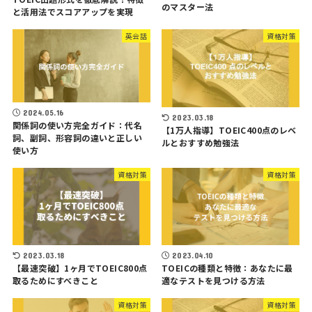
のマスター法
と活用法でスコアアップを実現
英会話
資格対策
2024.05.16
2023.03.18
関係詞の使い方完全ガイド：代名
【1万人指導】TOEIC400点のレベ
詞、副詞、形容詞の違いと正しい
ルとおすすめ勉強法
使い方
資格対策
資格対策
2023.03.18
2023.04.10
【最速突破】1ヶ月でTOEIC800点
TOEICの種類と特徴：あなたに最
取るためにすべきこと
適なテストを見つける方法
資格対策
資格対策